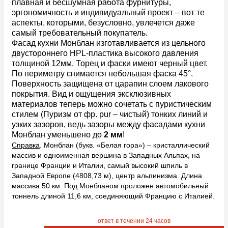
плавная и бесшумная работа фурнитуры,
эргономичность и индивидуальный проект – вот те
аспекты, которыми, безусловно, увлечется даже
самый требовательный покупатель.
Фасад кухни Монблан изготавливается из цельного
двустороннего HPL-пластика высокого давления
толщиной 12мм. Торец и фаски имеют черный цвет.
По периметру снимается небольшая фаска 45°.
Поверхность защищена от царапин слоем лакового
покрытия. Вид и ощущения эксклюзивных
материалов теперь можно сочетать с пуристическим
стилем (Пуризм от фр. pur – чистый) тонких линий и
узких зазоров, ведь зазоры между фасадами кухни
Монблан уменьшено до
2 мм
!
Справка
. Монблан (букв. «Белая гора») – кристаллический
массив и одноименная вершина в Западных Альпах, на
границе Франции и Италии, самый высокий шпиль в
Западной Европе (4808,73 м), центр альпинизма. Длина
массива 50 км. Под Монбланом проложен автомобильный
тоннель длиной 11,6 км, соединяющий Францию ​​с Италией.