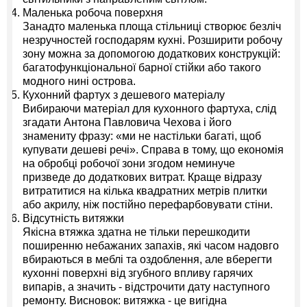
Маленька робоча поверхня
Занадто маленька площа стільниці створює безліч
незручностей господарям кухні. Розширити робочу
зону можна за допомогою додаткових конструкцій:
багатофункціональної барної стійки або такого
модного нині острова.
Кухонний фартух з дешевого матеріалу
Вибираючи матеріал для кухонного фартуха, слід
згадати Антона Павловича Чехова і його
знамениту фразу: «ми не настільки багаті, щоб
купувати дешеві речі». Справа в тому, що економія
на обробці робочої зони згодом неминуче
призведе до додаткових витрат. Краще відразу
витратитися на кілька квадратних метрів плитки
або акрилу, ніж постійно перефарбовувати стіни.
Відсутність витяжки
Якісна втяжка здатна не тільки перешкодити
поширенню небажаних запахів, які часом надовго
вбираються в меблі та оздоблення, але вберегти
кухонні поверхні від згубного впливу гарячих
випарів, а значить - відстрочити дату наступного
ремонту. Висновок: витяжка - це вигідна