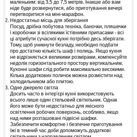
маленьким: від 3,5 до 7,5 метрів. Інакше або вам
ніде буде розвернутися, або приготування вечері
перетворитися на міні-марафон.
Недостатньо місць для зберігання
Посуд, дрібна побутова техніка, баночки, пляшечки
і коробочки зі всілякими їстівними припасами - всі
ці атрибути сучасної кухні потрібно десь зберігати.
Тому, щоб уникнути безладу, необхідно подбати
про достатню кількість шаф і полиць. Якщо кухня
не відрізняється великими розмірами, компенсуйте
недолік горизонтального простору вертикальним.
Кухонні шафи слід робити максимально високими.
Кілька додаткових поличок можна розмістити над
холодильником або плитою.
Одне джерело світла
Досить часто в інтер'єрі кухні використовують
всього лише один стельовий світильник. Однак
його може бути недостатньо для якісного
освітлення робочих поверхонь, особливо, якщо
над ними розташовані підвісні шафки.
Забезпечити комфортне і безпечне приготування
їжі в темний час доби допоможуть додаткові
світильники з направленим світлом.