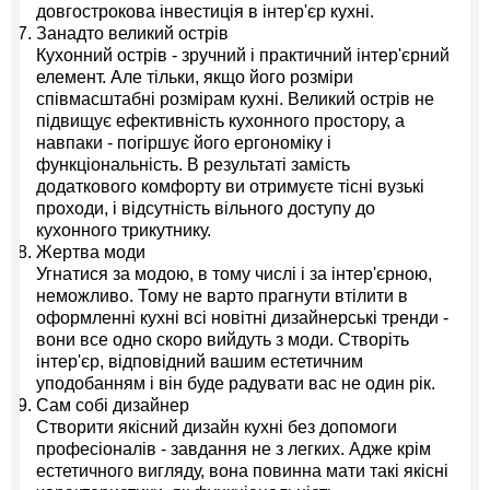
довгострокова інвестиція в інтер'єр кухні.
Занадто великий острів
Кухонний острів - зручний і практичний інтер'єрний
елемент. Але тільки, якщо його розміри
співмасштабні розмірам кухні. Великий острів не
підвищує ефективність кухонного простору, а
навпаки - погіршує його ергономіку і
функціональність. В результаті замість
додаткового комфорту ви отримуєте тісні вузькі
проходи, і відсутність вільного доступу до
кухонного трикутнику.
Жертва моди
Угнатися за модою, в тому числі і за інтер'єрною,
неможливо. Тому не варто прагнути втілити в
оформленні кухні всі новітні дизайнерські тренди -
вони все одно скоро вийдуть з моди. Створіть
інтер'єр, відповідний вашим естетичним
уподобанням і він буде радувати вас не один рік.
Сам собі дизайнер
Створити якісний дизайн кухні без допомоги
професіоналів - завдання не з легких. Адже крім
естетичного вигляду, вона повинна мати такі якісні