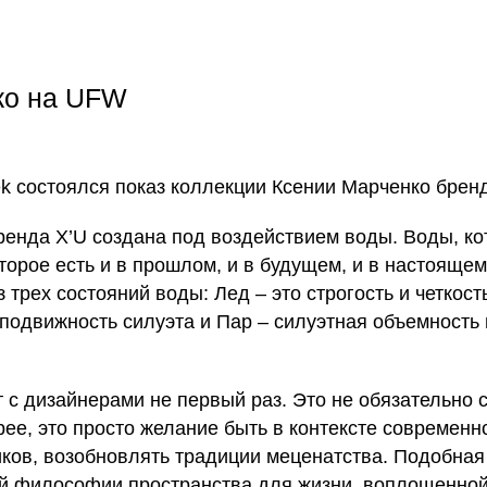
ко на UFW
k состоялся показ коллекции Ксении Марченко бренд
ренда X’U создана под воздействием воды. Воды, ко
оторое есть и в прошлом, и в будущем, и в настоящем
трех состояний воды: Лед – это строгость и четкост
подвижность силуэта и Пар – силуэтная объемность 
 с дизайнерами не первый раз. Это не обязательно 
ее, это просто желание быть в контексте современн
ков, возобновлять традиции меценатства. Подобная 
ой философии пространства для жизни, воплощенно