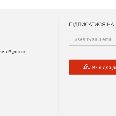
ПІДПИСАТИСЯ НА
ема Вудсток
Вхід для д