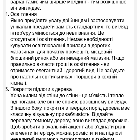
варіантами: чим ширше молдинг - тим розкішніше
він виглядає.
Освітлення
Якщо приділяти увагу дрібницям і застосовувати
унікальні предмети замість стандартних, то вигляд
інтер'єру змінюється до невпізнання. Це
стосується і освітлення. Немає необхідності
купувати освітлювальні прилади в дорогих
магазинах, для початку прочешіть місцевий
блошиний ринок або антикварний магазин. Якщо
правильно вкласти гроші в освітлення - ви
отримаєте елегантний і дорогий вид. Не забудьте
про настільні світильниках і торшери в кожній
кімнаті.
Покриття підлоги з дерева
Хоча килим від стіни до стіни - це м'якість і тепло
під ногами, але він не сприяє розкішному вигляду.
З іншого боку, покриття з твердих порід дерева має
класичну візуальну привабливість. Віддайте
перевагу темному дереву, воно виглядає дорожче.
Щоб зробити візуальний акцент або з'єднати різні
елементи інтер'єру, можна розмістити на підлозі
невеликий килимок з хитромудрим дизайном.