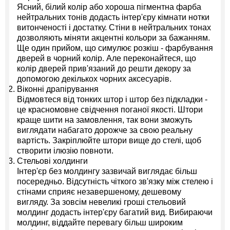
Ясний, білий колір або хороша пігментна фарба
нейтральних тонів додасть інтер'єру кімнати нотки
витонченості і достатку. Стіни в нейтральних тонах
дозволяють міняти акцентні кольори за бажанням.
Ще один прийом, що симулює розкіш - фарбування
дверей в чорний колір. Але переконайтеся, що
колір дверей прив'язаний до решти декору за
допомогою декількох чорних аксесуарів.
Віконні драпірування
Відмовтеся від тонких штор і штор без підкладки -
це красномовне свідчення поганої якості. Штори
краще шити на замовлення, так вони зможуть
виглядати набагато дорожче за свою реальну
вартість. Закріплюйте штори вище до стелі, щоб
створити ілюзію повноти.
Стельові холдинги
Інтер'єр без молдингу зазвичай виглядає більш
посередньо. Відсутність чіткого зв'язку між стелею і
стінами сприяє незавершеному, дешевому
вигляду. За зовсім невеликі гроші стельовий
молдинг додасть інтер'єру багатий вид. Вибираючи
молдинг, віддайте перевагу більш широким