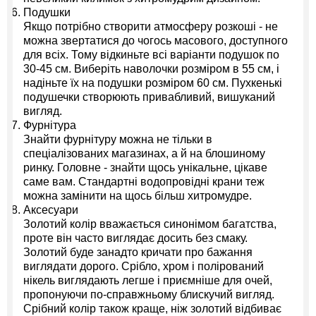
Подушки
Якщо потрібно створити атмосферу розкоші - не
можна звертатися до чогось масового, доступного
для всіх. Тому відкиньте всі варіанти подушок по
30-45 см. Виберіть наволочки розміром в 55 см, і
надіньте їх на подушки розміром 60 см. Пухкенькі
подушечки створюють привабливий, вишуканий
вигляд.
Фурнітура
Знайти фурнітуру можна не тільки в
спеціалізованих магазинах, а й на блошиному
ринку. Головне - знайти щось унікальне, цікаве
саме вам. Стандартні водопровідні крани теж
можна замінити на щось більш хитромудре.
Аксесуари
Золотий колір вважається синонімом багатства,
проте він часто виглядає досить без смаку.
Золотий буде занадто кричати про бажання
виглядати дорого. Срібло, хром і полірований
нікель виглядають легше і приємніше для очей,
пропонуючи по-справжньому блискучий вигляд.
Срібний колір також краще, ніж золотий відбиває