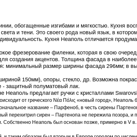
инии, обогащенные изгибами и мягкостью. Кухня вос
света и тени. Это своего рода новый язык, в котор
дивидуальность. Кухня Неаполь отличается продум
окое фрезерование филенки, которая в свою очередь
 для создания акцентов. Толщина фасада в наиболее
я: минимальный размер ширины фасада 296мм; в вы
шириной 150мм), опоры, стекло, др. Возможна покрас
 - защитный полуматовый лак.
е Неаполь предлагает ручки с кристаллами Swarovsk
роисходит от греческого Νέα Πόλις «новый город», Неаполь
ервоначальное название – Парфеноб, в честь сирены Партено
рый перехитрил сирен – Партенопа не пережила позора, и 
 Собственно Неаполь был основан позже, примерно в V в. д
й, и таким образом был вторым в Европе городом по числен