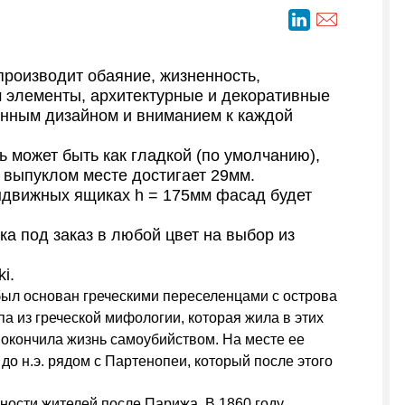
производит обаяние, жизненность,
ом элементы, архитектурные и декоративные
анным дизайном и вниманием к каждой
 может быть как гладкой (по умолчанию),
 выпуклом месте достигает 29мм.
движных ящиках h = 175мм фасад будет
ка под заказ в любой цвет на выбор из
i.
 был основан греческими переселенцами с острова
па из греческой мифологии, которая жила в этих
покончила жизнь самоубийством. На месте ее
о н.э. рядом с Партенопеи, который после этого
ности жителей после Парижа. В 1860 году