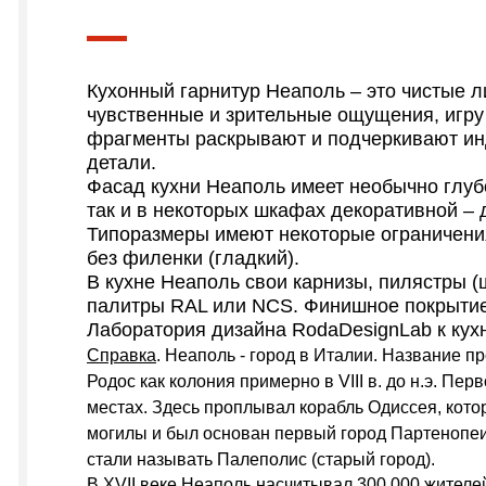
Кухонный гарнитур Неаполь – это чистые л
чувственные и зрительные ощущения, игру 
фрагменты раскрывают и подчеркивают ин
детали.
Фасад кухни Неаполь имеет необычно глуб
так и в некоторых шкафах декоративной –
Типоразмеры имеют некоторые ограничени
без филенки (гладкий).
В кухне Неаполь свои карнизы, пилястры (
палитры RAL или NCS. Финишное покрытие
Лаборатория дизайна RodaDesignLab к кухн
Справка
. Неаполь - город в Италии. Название п
Родос как колония примерно в VIII в. до н.э. П
местах. Здесь проплывал корабль Одиссея, кото
могилы и был основан первый город Партенопеи.
стали называть Палеполис (старый город).
В XVII веке Неаполь насчитывал 300 000 жителе