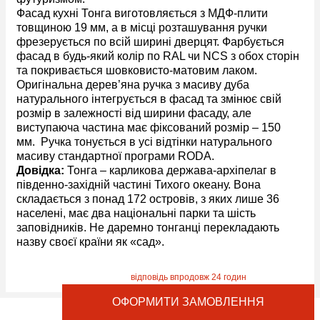
Фасад кухні Тонга виготовляється з МДФ-плити
товщиною 19 мм, а в місці розташування ручки
фрезерується по всій ширині дверцят. Фарбується
фасад в будь-який колір по RAL чи NCS з обох сторін
та покривається шовковисто-матовим лаком.
Оригінальна дерев’яна ручка з масиву дуба
натурального інтегрується в фасад та змінює свій
розмір в залежності від ширини фасаду, але
виступаюча частина має фіксований розмір – 150
мм. Ручка тонується в усі відтінки натурального
масиву стандартної програми RODA.
Довідка:
Тонга – карликова держава-архіпелаг в
південно-західній частині Тихого океану. Вона
складається з понад 172 островів, з яких лише 36
населені, має два національні парки та шість
заповідників. Не даремно тонганці перекладають
назву своєї країни як «сад».
ОФОРМИТИ ЗАМОВЛЕННЯ