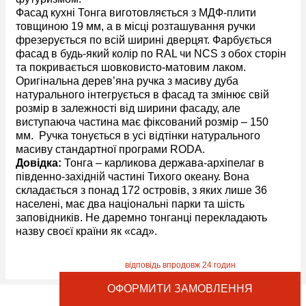
Фасад кухні Тонга виготовляється з МДФ-плити
товщиною 19 мм, а в місці розташування ручки
фрезерується по всій ширині дверцят. Фарбується
фасад в будь-який колір по RAL чи NCS з обох сторін
та покривається шовковисто-матовим лаком.
Оригінальна дерев’яна ручка з масиву дуба
натурального інтегрується в фасад та змінює свій
розмір в залежності від ширини фасаду, але
виступаюча частина має фіксований розмір – 150
мм. Ручка тонується в усі відтінки натурального
масиву стандартної програми RODA.
Довідка:
Тонга – карликова держава-архіпелаг в
південно-західній частині Тихого океану. Вона
складається з понад 172 островів, з яких лише 36
населені, має два національні парки та шість
заповідників. Не даремно тонганці перекладають
назву своєї країни як «сад».
ОФОРМИТИ ЗАМОВЛЕННЯ